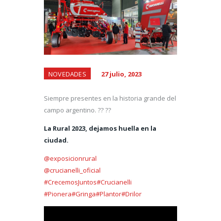
NOVEDADES
27 julio, 2023
Siempre presentes en la historia grande del
campo argentino. ?? ??
La Rural 2023, dejamos huella en la
ciudad.
@exposicionrural
@crucianelli_oficial
#CrecemosJuntos
#Crucianelli
#Pionera
#Gringa
#Plantor
#Drilor