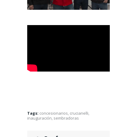
Tags:
concesionarios
,
crucianelli
,
inauguración
,
sembradoras