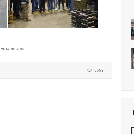
sembradoras
6599