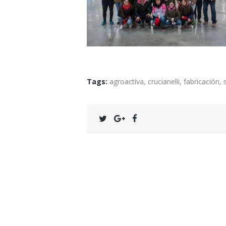
Tags:
agroactiva
,
crucianelli
,
fabricación
,