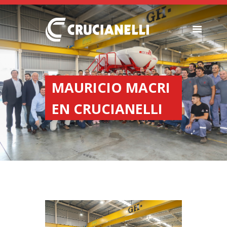
SEMBRADORAS
FERTILIZADORAS
MAURICIO MACRI
INSTITUCIONAL
EN CRUCIANELLI
CONCESIONARIOS
NOVEDADES
RECURSOS
CONTACTO