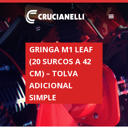
SEMBRADORAS
FERTILIZADORAS
GRINGA M1 LEAF
INSTITUCIONAL
(20 SURCOS A 42
CONCESIONARIOS
NOVEDADES
CM) – TOLVA
RECURSOS
ADICIONAL
CONTACTO
SIMPLE