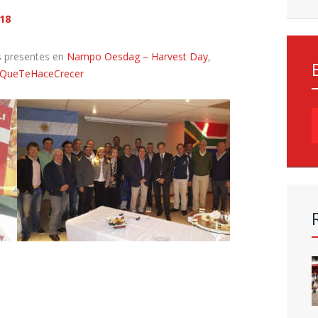
18
 presentes en
Nampo Oesdag – Harvest Day
,
QueTeHaceCrecer
B